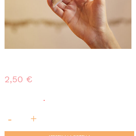
CAIXETES XEC REGAL
2,50
€
Dia de recollida
*