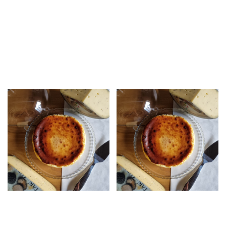
Encàrrecs (paga i
“el d’Origen”
senyal)
23,00
€
–
57,00
€
10,00
€
El nostre pastís més suau.
(paga i senyal)
Fet artesanalment amb
formatge tendre de vaca,
cabra i ovella.
Sense estoc
Sense estoc
Pastís de Formatge
Pastís de Formatge
“el de Brebis”
“el de Gorgonzola