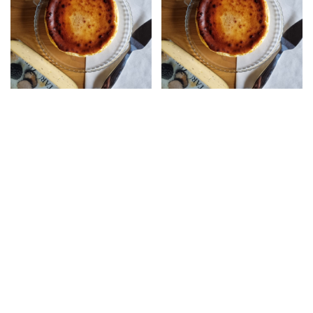
Sense estoc
Sense estoc
Pastís de Formatge
Pastís de Formatge
“el de San Simón
“el de Sense
DOP”
Lactosa”
26,00
€
–
62,00
€
31,00
€
–
72,00
€
Pastís de formatge
Pastís de formatge
elaborat artesanalment
elaborat
amb el nostre San Simón
artesanalment SENSE
da Costa DOP. Es tracta
LACTOSA amb alguns
d'un formatge de llet
dels nostres formatges
pasteuritzada de vaca
que són NATURALMENT
similar ala Tetilla però més
SENSE LACTOSA. Veieu
curat i Fumat.
les diferents opcions al