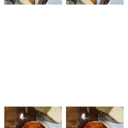
Sense estoc
Sense estoc
Pastís de Formatge
Pastís de Formatge
“el de Gouda
“el de Manchego
Trufat”
DOP”
26,00
€
–
62,00
€
26,00
€
–
62,00
€
Pastís de formatge
Pastís de formatge
elaborat artesanalment
elaborat artesanalment
amb el nostre Gouda
amb el nostre Manchego
Trufat. Es tracta d'un
DOP semi curat. Es tracta
formatge de llet crua de
d'un formatge de llet crua
vaca de Granja amb tòfona
d'ovella amb la
Melanosporum.
denominació d'origen
Manchega.