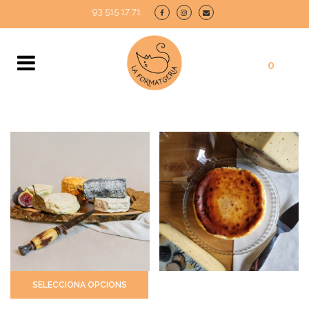
93 515 17 71
0
Sense estoc
SELECCIONA OPCIONS
Pastís de Formatge