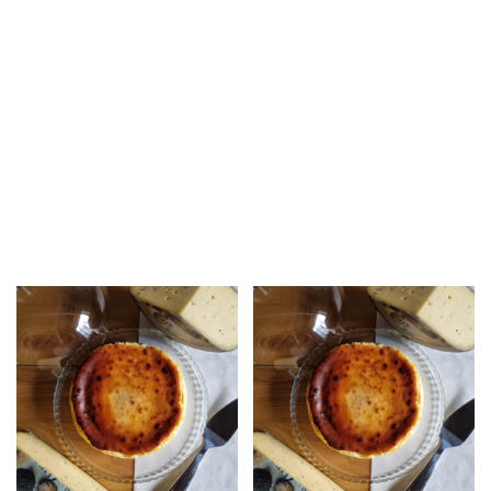
DOP”
26,00
€
–
62,00
€
26,00
€
–
62,00
€
Pastís de formatge
Pastís de formatge
elaborat artesanalment
elaborat artesanalment
amb el nostre Brebis du
amb el nostre Gorgonzola
Pilat. Es tracta d'un
DOP. Es tracta d'un
formatge de llet
formatge de llet
pasteuritzada d'ovella.
pasteuritzada de vaca de
l'Affineur Luigi Guffanti.